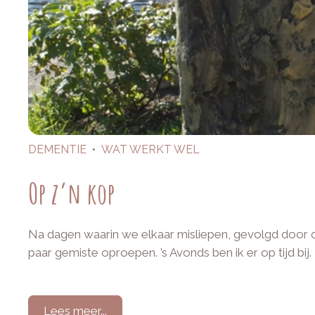
DEMENTIE
•
WAT WERKT WEL
Op z’n kop
Na dagen waarin we elkaar misliepen, gevolgd door da
paar gemiste oproepen. ’s Avonds ben ik er op tijd bij
Lees meer...