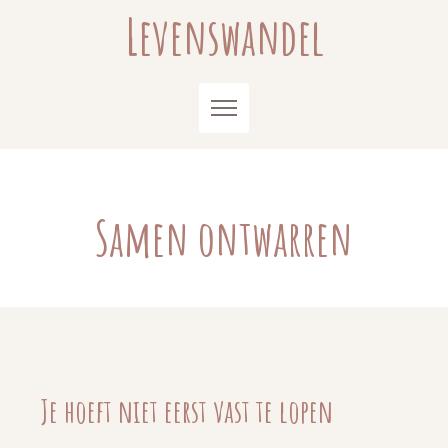
Skip
Levenswandel
to
content
Samen ontwarren
Je hoeft niet eerst vast te lopen