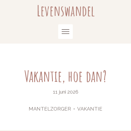
Skip
Levenswandel
to
content
Vakantie, hoe dan?
11 juni 2026
MANTELZORGER
•
VAKANTIE