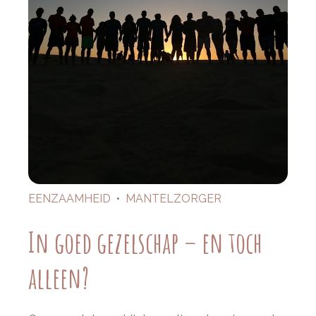
EENZAAMHEID
•
MANTELZORGER
In goed gezelschap – en toch
alleen?