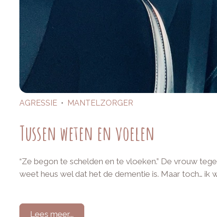
AGRESSIE
•
MANTELZORGER
Tussen weten en voelen
“Ze begon te schelden en te vloeken.” De vrouw tegen
weet heus wel dat het de dementie is. Maar toch… ik 
Lees meer...